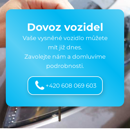
Dovoz vozidel
Vaše vysněné vozidlo můžete
mít již dnes.
Zavolejte nám a domluvíme
podrobnosti.
+420 608 069 603