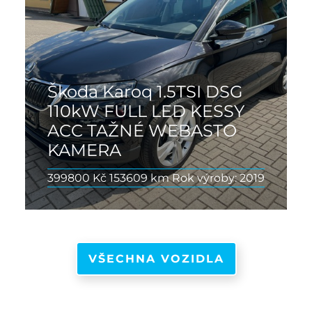
Škoda Karoq 1.5TSI DSG
110kW FULL LED KESSY
ACC TAŽNÉ WEBASTO
KAMERA
399800 Kč
153609 km
Rok výroby: 2019
VŠECHNA VOZIDLA