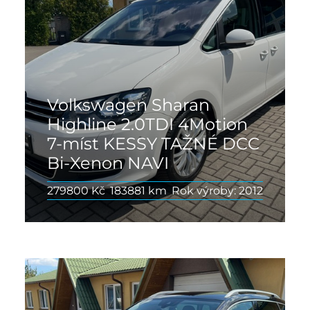
Volkswagen Sharan
Highline 2.0TDI 4Motion
7-míst KESSY TAŽNÉ DCC
Bi-Xenon NAVI
279800 Kč
183881 km
Rok výroby: 2012