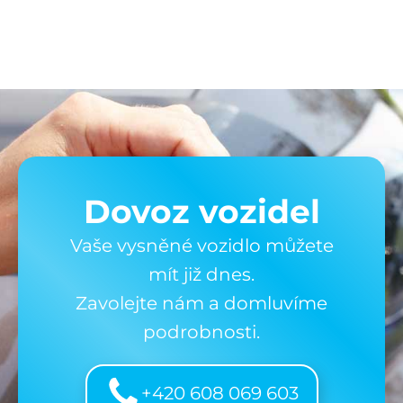
Dovoz vozidel
Vaše vysněné vozidlo můžete
mít již dnes.
Zavolejte nám a domluvíme
podrobnosti.
+420 608 069 603