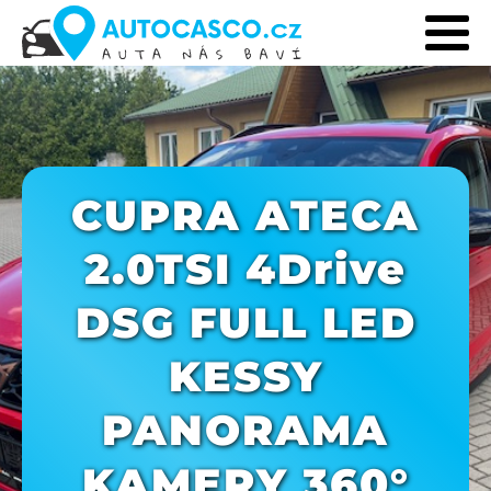
CUPRA ATECA
2.0TSI 4Drive
DSG FULL LED
KESSY
PANORAMA
KAMERY 360°