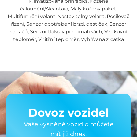
Klimatizovaná přihrádka, Kožené
čalounění/Alcantara, Malý kožený paket,
Multifunkční volant, Nastavitelný volant, Posilovač
řízení, Senzor opotřebení brzd. destiček, Senzor
stěračů, Senzor tlaku v pneumatikách, Venkovní
teploměr, Vnitřní teploměr, Vyhřívaná zrcátka
Dovoz vozidel
Vaše vysněné vozidlo můžete
mít již dnes.