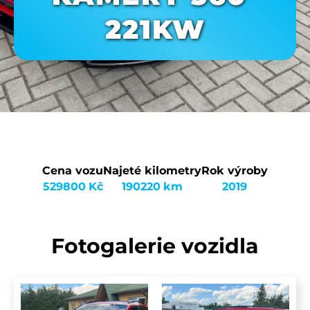
221KW
Cena vozu
Najeté kilometry
Rok výroby
529800
Kč
190220
km
2019
Fotogalerie vozidla