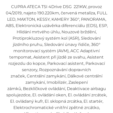
CUPRA ATECA TSI 4Drive DSG 221KW, provoz
04/2019, najeto 190.220km, červená metalíza, FULL
LED, MAXTON, KESSY, KAMERY 360°, PANORAMA,
ABS, Elektronická uzávěrka diferenciálu (EDS), ESP,
Hlídání mrtvého úhlu, Nouzové brždění,
Protiprokluzový systém kol (ASR), Sledování
jízdního pruhu, Sledování únavy řidiče, 360°
monitorovací systém (AVM), ACC Adaptivní
tempomat, Asistent při jízdě ze svahu, Asistent
rozjezdu do kopce, Parkovací asistent, Parkovací
senzory, Rozpoznávání dopravních
značek, Centrální zamykání, Dálkové centrální
zamykání, Imobilizér, Zaslepení
zámků, Bezklíčkové ovládání, Deaktivace airbagu
spolujezdce, El. ovládání oken, El. ovládání zrcátek,
El. ovládaný kufr, El. sklopná zrcátka, El. startér,
Elektrochromatické vnitřní zpětné zrcátko,